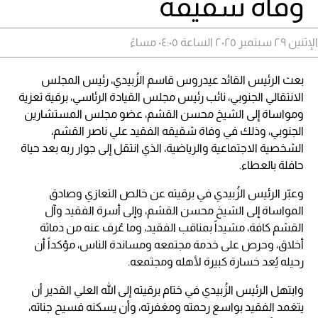
وفاة شقيقه
الإثنين ٢٩ سبتمبر ٢٠٢٥ الساعة ٠٤:٠٥ مساءً
بعث الرئيس القائد عيدروس قاسم الزُبيدي، رئيس المجلس
الانتقالي الجنوبي، نائب رئيس مجلس القيادة الرئاسي، برقية تعزية
ومواساة إلى الشيخ محسن القشم، عضو مجلس المستشارين
الجنوبي، وذلك في وفاة شقيقه الفقيد علي ناصر القشم،
الشخصية الاجتماعية والرياضية، الذي انتقل إلى جوار ربه بعد حياة
حافلة بالعطاء.
وعبّر الرئيس الزُبيدي في برقيته عن خالص التعازي وصادق
المواساة إلى الشيخ محسن القشم، وإلى أسرة الفقيد وآل
القشم كافة، مشيداً بمناقب الفقيد، وما عُرف عنه من دماثة
أخلاق، وحرص على خدمة مجتمعه ومساندة الناس، مؤكداً أن
رحيله يُعد خسارة كبيرة لأهله ومجتمعه.
وابتهل الرئيس الزُبيدي في ختام برقيته إلى الله العلي القدير أن
يتغمد الفقيد بواسع رحمته ومغفرته، وأن يسكنه فسيح جناته،