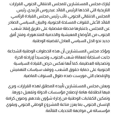
يُبارك مجلس المستشارين للمجلس الانتقالي الجنوبي، القرارات
التاريخية التي اتخذها الرئيس القائد عيدروس الزُبيدي، رئيس
المجلس الانتقالي الجنوبي، نائب رئيس مجلس القيادة الرئاسي،
القائد الأعلى للقوات المسلحة الجنوبية، والبيان السياسي الصادر
عن المجلس، باعتبارها محطة مفصلية على طريق إنقاذ شعب
الجنوب من الأوضاع المعيشية والخدمية المتدهورة، وفتح أفق
جديد نحو الحل السياسي العادل لقضيته الوطنية.
ويؤكد مجلس المستشارين أن هذه الخطوات الوطنية الشجاعة
جاءت استجابةً لمعاناة شعب الجنوب، وتجسيداً لإرادته الحرة
وتضحياته العظيمة، كما أنها تعكس حرص القيادة السياسية
الجنوبية على حماية حقوق الشعب، ووقف سياسات التهميش
والإقصاء التي مورست ضده طوال السنوات الماضية.
ويعلن مجلس المستشارين تأييده المطلق لهذه القرارات، ويرى
فيها انطلاقة هامة لإصلاح مؤسسات الدولة وتفعيل دورها،
وتمكين الكفاءات الوطنية من إدارة شؤون بلادهم، وصون كرامة
الإنسان الجنوبي، بما يعزز مناعة المشروع الوطني الجنوبي ويقوي
مؤسساته في مواجهة التحديات القائمة.