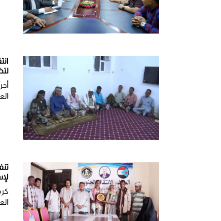
انت
لتض
أجر
الع
تنف
لإس
كرم
الع