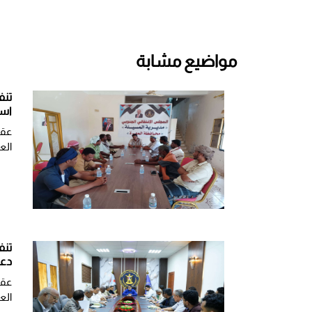
مواضيع مشابة
تنف
است
عقد
الع
تنف
دعو
​عق
الع